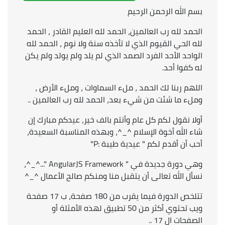
بسم الله الرحمن الرحيم
الحمد لله رب العالمين، الحمد لله العليم القادر ، الحمد
لله الحي القيوم الذي لا تأخذه سنة ولا نوم ، الحمد لله
الواحد الأحد الفرد الصمد الذي لم يلد ولم يولد ولم يكن
له كفوا أحد.
اللهم ربنا لك الحمد ، ملء السماوات ، وملء الأرض ،
وملء ما شئت من شيء بعد، الحمد لله رب العالمين ..
أولا نقول لكم كل عام وأنتم بالف خير، عيدكم مبارك إن
شاء الله أخوة الإسلام ^_^، وبهذه المناسبة السعيدة،
أحب أن أقدم لكم " عيدية طيبة :P"
وهي دورة جديدة في " AngularJS Framework "...^_^،
نسأل الله تعالى أن يتقبل منا ومنكم صالح الأعمال ^_^
تتلخص الدورة فيما يقرب من 180 صفحة، ب 17 صفحة
ويب تحتوي أكثر من 50 تطبيق لهذه الأمثلة أو
الصفحات ال 17 ..